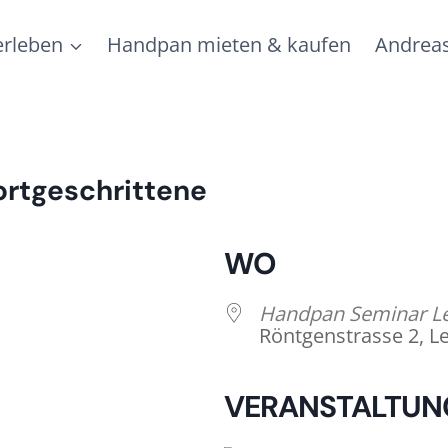
rleben
Handpan mieten & kaufen
Andreas
rtgeschrittene
WO
Handpan Seminar Le
Röntgenstrasse 2, L
VERANSTALTUN
lender
iCalendar
Of