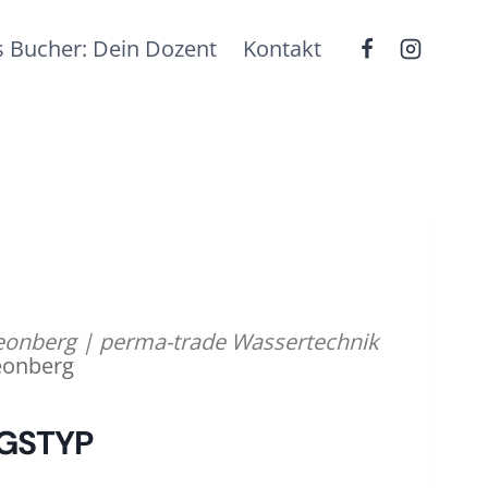
 Bucher: Dein Dozent
Kontakt
onberg | perma-trade Wassertechnik
eonberg
GSTYP
fice 365
Outlook Live