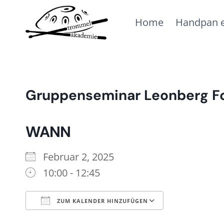
Zum
Home
Handpan e
Inhalt
springen
Gruppenseminar Leonberg Fo
WANN
Februar 2, 2025
10:00 - 12:45
ZUM KALENDER HINZUFÜGEN
ICS herunterladen
Google Ka