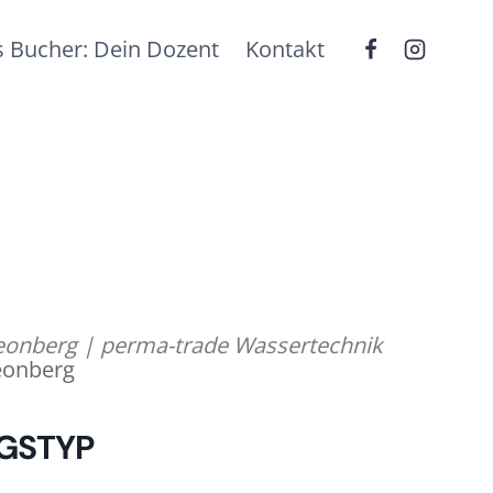
 Bucher: Dein Dozent
Kontakt
onberg | perma-trade Wassertechnik
eonberg
GSTYP
fice 365
Outlook Live