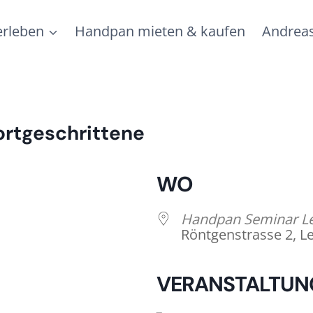
rleben
Handpan mieten & kaufen
Andreas
rtgeschrittene
WO
Handpan Seminar Le
Röntgenstrasse 2, L
VERANSTALTUN
lender
iCalendar
Of