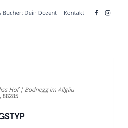
 Bucher: Dein Dozent
Kontakt
iss Hof | Bodnegg im Allgäu
, 88285
GSTYP
fice 365
Outlook Live