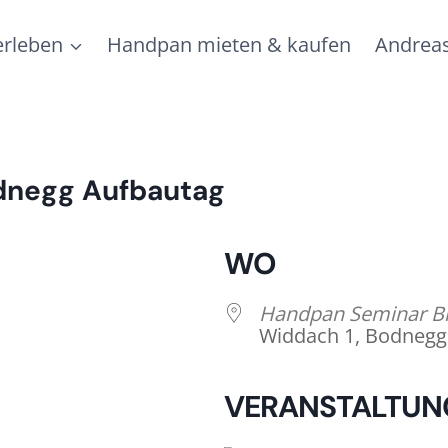
rleben
Handpan mieten & kaufen
Andreas
dnegg Aufbautag
WO
Handpan Seminar Bl
Widdach 1, Bodnegg
VERANSTALTUN
lender
iCalendar
Of